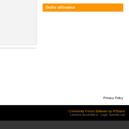
Outils utilisateur
Privacy Policy
Community Forum Software by IP.Board
Licence accordée à : Logic Sunrise Ltd