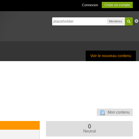
Connexion
Créer un compte
Membres
Voir le nouveau contenu
Mon contenu
0
Neutral