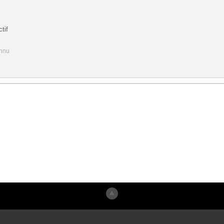
tif
onnu