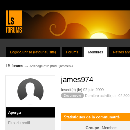
Logic-Sunrise (retour au site)
Forums
Membres
Petites a
→
LS forums
Affichage d'un profil : james974
james974
Inscrit(e) (le) 02 juin 2009
Déconnecté
Dernière activité juin 02 20
Aperçu
Statistiques de la communauté
Flux du profil
Groupe
Members