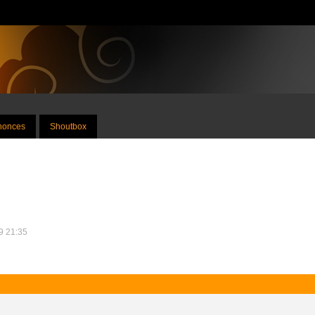
nnonces
Shoutbox
09 21:35