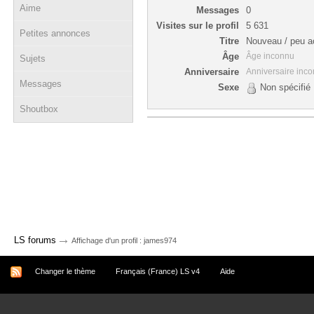
Aime
Messages
0
Visites sur le profil
5 631
Petites annonces
Titre
Nouveau / peu ac
Âge
Âge inconnu
Sujets
Anniversaire
Anniversaire inc
Messages
Sexe
Non spécifié
Shoutbox
→
LS forums
Affichage d'un profil : james974
Changer le thème
Français (France) LS v4
Aide