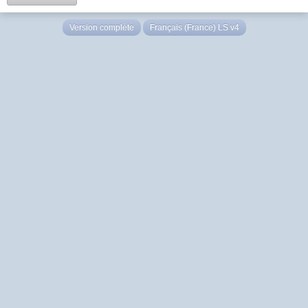
Version complète
Français (France) LS v4