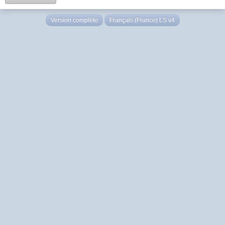
Version complète
Français (France) LS v4