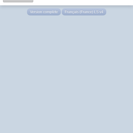
Version complète
Français (France) LS v4