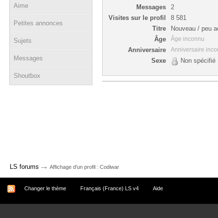
Aime
Messages
2
Visites sur le profil
8 581
Petites annonces
Titre
Nouveau / peu ac
Âge
Âge inconnu
Sujets
Anniversaire
Anniversaire inc
Messages
Sexe
Non spécifié
Shoutbox
→
LS forums
Affichage d'un profil : Codiwar
Changer le thème
Français (France) LS v4
Aide