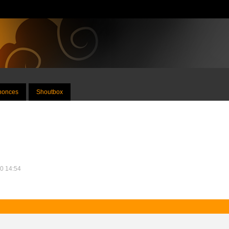
nnonces
Shoutbox
10 14:54