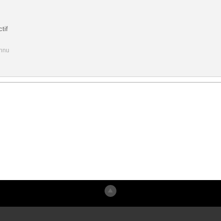
tif
onnu