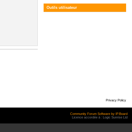
Outils utilisateur
Privacy Policy
Community Forum Software by IP.Board
Licence accordée à : Logic Sunrise Ltd