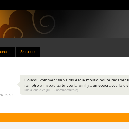
nnonces
Shoutbox
Coucou vomment sa va dis esqie mouflo pouré regader une
remetre a niveau .si tu veu la wii il ya un souci avec le dis.
Mis à jour le 24 juil. · 9 commentaire(s)
024 06:50