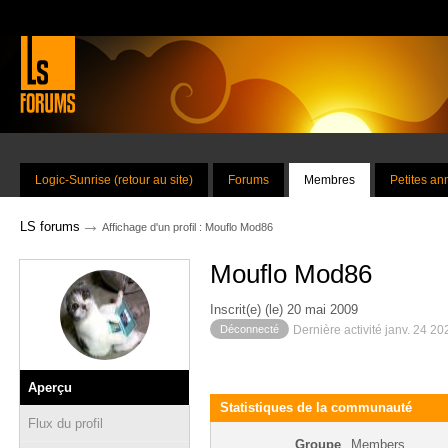
Logic-Sunrise (retour au site)
Forums
Membres
Petites a
→
LS forums
Affichage d'un profil : Mouflo Mod86
Mouflo Mod86
Inscrit(e) (le) 20 mai 2009
Déconnecté
Dernière activité janv. 24 2
Aperçu
Statistiques de la communauté
Flux du profil
Groupe
Members