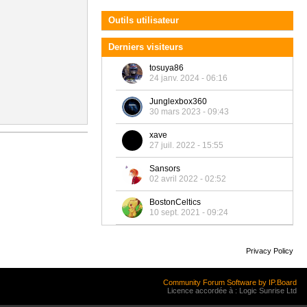
Outils utilisateur
Derniers visiteurs
tosuya86
24 janv. 2024 - 06:16
Junglexbox360
30 mars 2023 - 09:43
xave
27 juil. 2022 - 15:55
Sansors
02 avril 2022 - 02:52
BostonCeltics
10 sept. 2021 - 09:24
Privacy Policy
Community Forum Software by IP.Board
Licence accordée à : Logic Sunrise Ltd