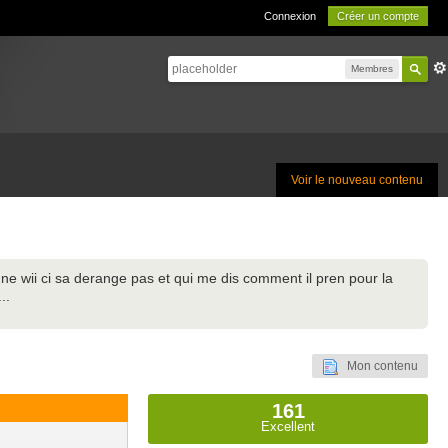
Connexion
Créer un compte
Membres
Voir le nouveau contenu
 wii ci sa derange pas et qui me dis comment il pren pour la
..
Mon contenu
161
Excellent