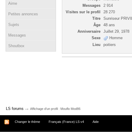
Aime
Messages
2 914
Visites sur le profil
28 270
Petites annonces
Titre
Sunriseur PRIV
Sujets
Âge
48 ans
Anniversaire
Juillet 29, 1978
Messages
Sexe
Homme
Lieu
poitiers
Shoutbox
→
LS forums
Affichage d'un profil : Mouflo Mod86
Changer le thème
Français (France) LS v4
Aide