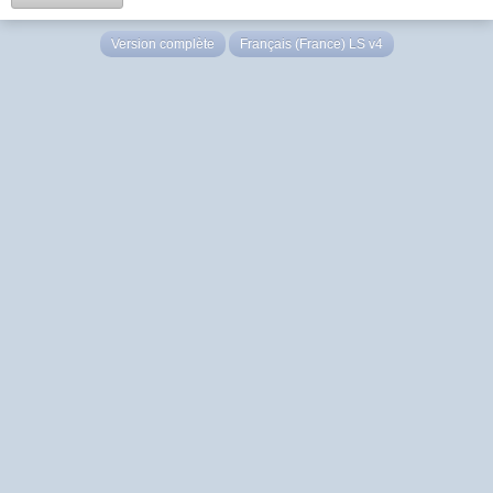
Version complète
Français (France) LS v4