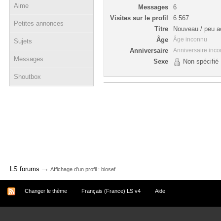
Aime
Messages
6
Visites sur le profil
6 567
Petites annonces
Titre
Nouveau / peu ac
Âge
Âge inconnu
Sujets
Anniversaire
Anniversaire inc
Messages
Sexe
Non spécifié
Shoutbox
→
LS forums
Affichage d'un profil : biosef
Changer le thème
Français (France) LS v4
Aide