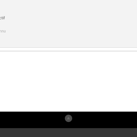
tif
onnu