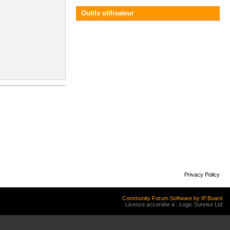
Outils utilisateur
Privacy Policy
Community Forum Software by IP.Board
Licence accordée à : Logic Sunrise Ltd