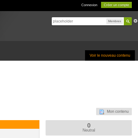
Connexion
Créer un compte
Membres
Voir le nouveau contenu
Mon contenu
0
Neutral