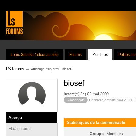
Logic-Sunrise (retour au site)
Forums
Membres
Petites a
→
LS forums
Affichage d'un profil : biosef
biosef
Inscrit(e) (le) 02 mai 2009
Déconnecté
Dernière activité mai 21 201
Aperçu
Statistiques de la communauté
Flux du profil
Groupe
Members