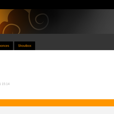
nnonces
Shoutbox
1 15:14