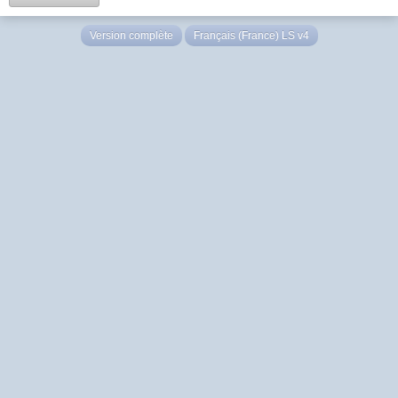
Version complète
Français (France) LS v4