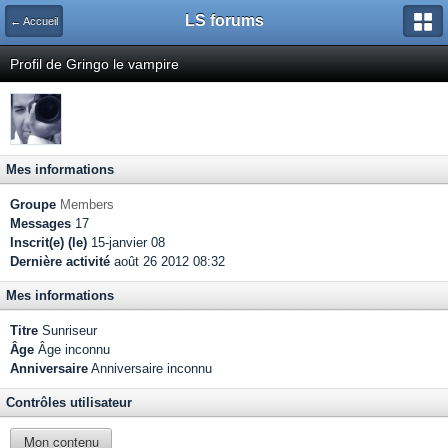
LS forums
← Accueil
Profil de Gringo le vampire
Mes informations
Groupe
Members
Messages
17
Inscrit(e) (le)
15-janvier 08
Dernière activité
août 26 2012 08:32
Mes informations
Titre
Sunriseur
Âge
Âge inconnu
Anniversaire
Anniversaire inconnu
Contrôles utilisateur
Mon contenu