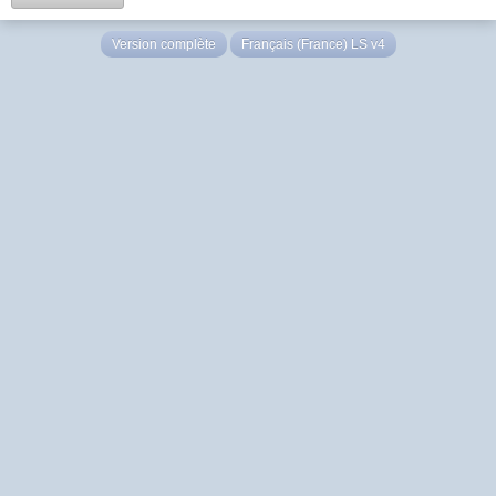
Version complète
Français (France) LS v4