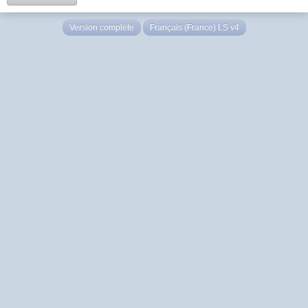
Version complète
Français (France) LS v4