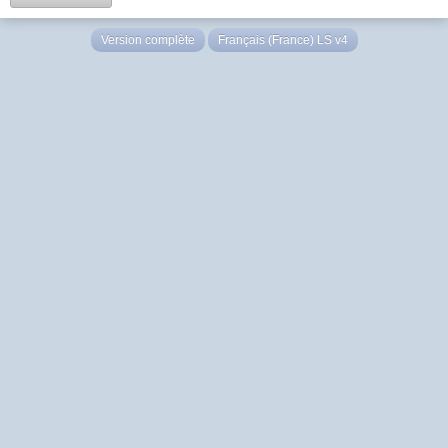
Version complète
Français (France) LS v4