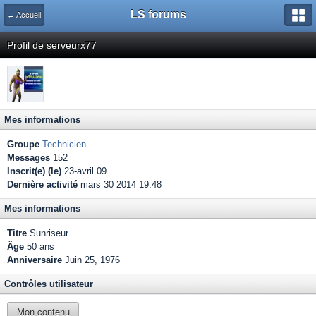
LS forums
← Accueil
Profil de serveurx77
Mes informations
Groupe
Technicien
Messages
152
Inscrit(e) (le)
23-avril 09
Dernière activité
mars 30 2014 19:48
Mes informations
Titre
Sunriseur
Âge
50 ans
Anniversaire
Juin 25, 1976
Contrôles utilisateur
Mon contenu