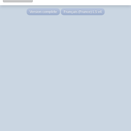
Version complète
Français (France) LS v4