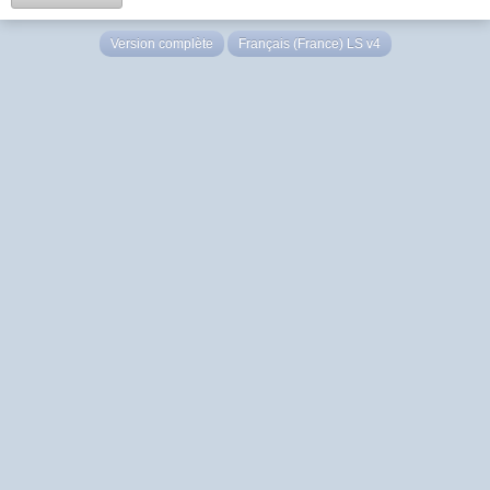
Version complète
Français (France) LS v4