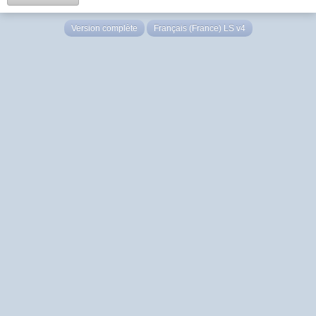
Version complète
Français (France) LS v4