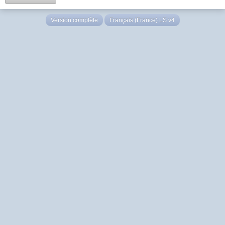
Version complète
Français (France) LS v4