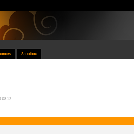
nnonces
Shoutbox
09 08:12