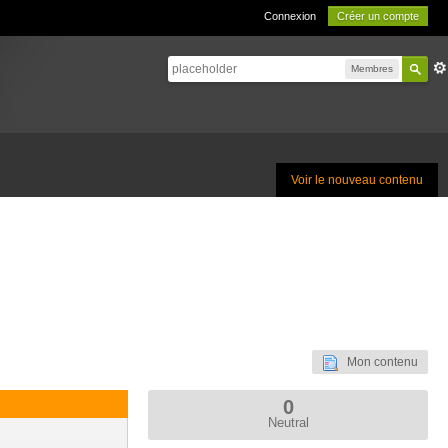
Connexion
Créer un compte
Membres
Voir le nouveau contenu
Mon contenu
0
Neutral