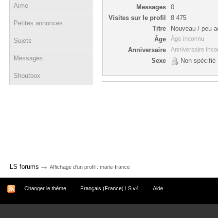
Aime
Messages
0
Visites sur le profil
8 475
Petites annonces
Titre
Nouveau / peu ac
Âge
Âge inconnu
Sujets
Anniversaire
Anniversaire inc
Messages
Sexe
Non spécifié
Shoutbox
→
LS forums
Affichage d'un profil : marie-france
Changer le thème
Français (France) LS v4
Aide