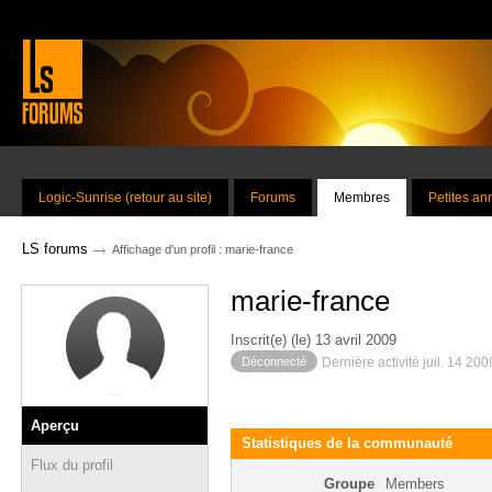
Logic-Sunrise (retour au site)
Forums
Membres
Petites a
→
LS forums
Affichage d'un profil : marie-france
marie-france
Inscrit(e) (le) 13 avril 2009
Déconnecté
Dernière activité juil. 14 20
Aperçu
Statistiques de la communauté
Flux du profil
Groupe
Members