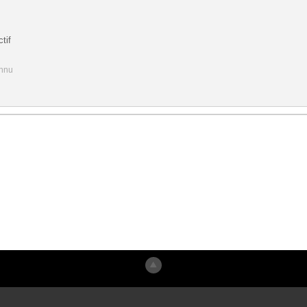
tif
onnu