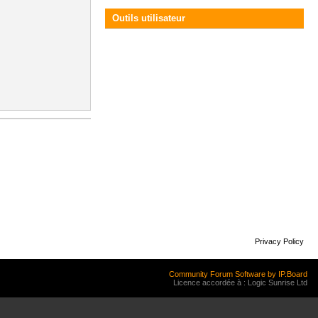
Outils utilisateur
Privacy Policy
Community Forum Software by IP.Board
Licence accordée à : Logic Sunrise Ltd