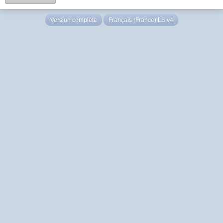
Version complète
Français (France) LS v4