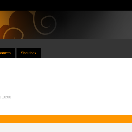
nnonces
Shoutbox
10 18:08