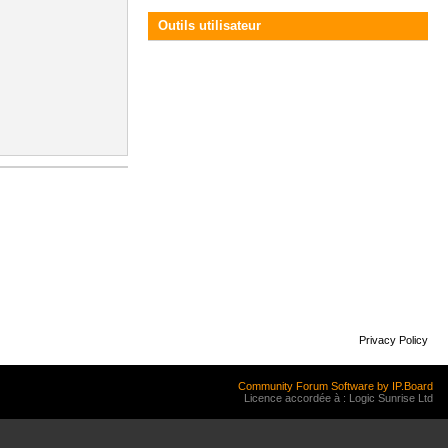
Outils utilisateur
Privacy Policy
Community Forum Software by IP.Board
Licence accordée à : Logic Sunrise Ltd