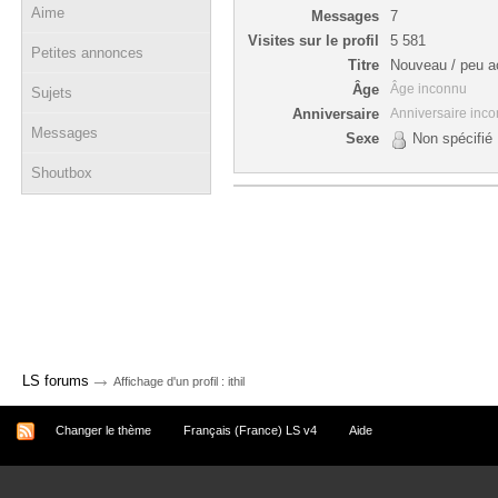
Aime
Messages
7
Visites sur le profil
5 581
Petites annonces
Titre
Nouveau / peu ac
Âge
Âge inconnu
Sujets
Anniversaire
Anniversaire inc
Messages
Sexe
Non spécifié
Shoutbox
→
LS forums
Affichage d'un profil : ithil
Changer le thème
Français (France) LS v4
Aide