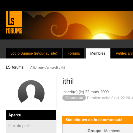
Logic-Sunrise (retour au site)
Forums
Membres
Petites a
→
LS forums
Affichage d'un profil : ithil
ithil
Inscrit(e) (le) 22 mars 2009
Déconnecté
Dernière activité oct. 22 20
Aperçu
Statistiques de la communauté
Flux du profil
Groupe
Members