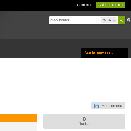
Connexion
Créer un compte
Membres
Voir le nouveau contenu
Mon contenu
0
Neutral