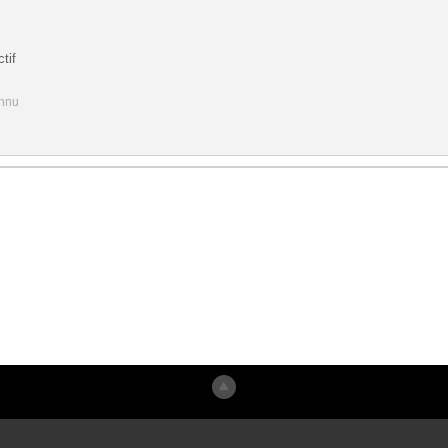
tif
onnu