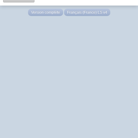
Version complète
Français (France) LS v4