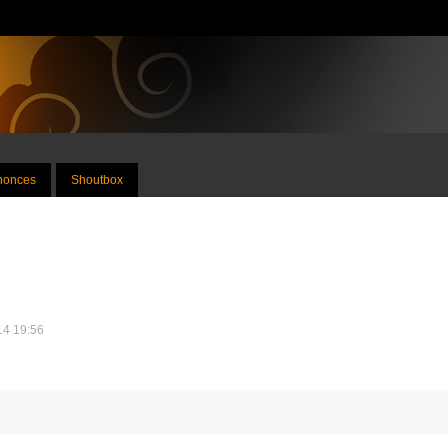
nnonces
Shoutbox
014 19:56