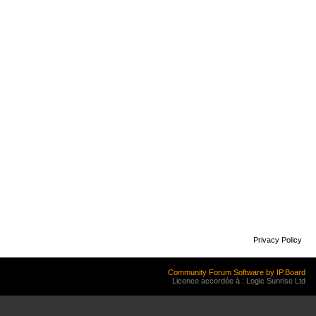
Privacy Policy
Community Forum Software by IP.Board
Licence accordée à : Logic Sunrise Ltd