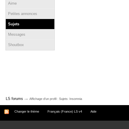
Aime
Petites annonces
Sujets
Messages
Shoutbox
→
LS forums
Affichage d'un profil : Sujets: Insomnia
Changer le thème
Français (France) LS v4
Aide