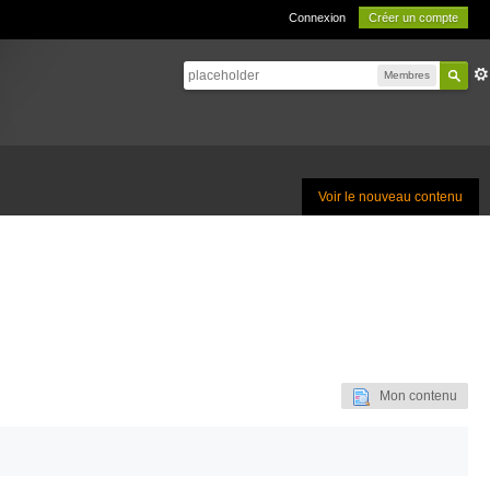
Connexion
Créer un compte
Membres
Voir le nouveau contenu
Mon contenu