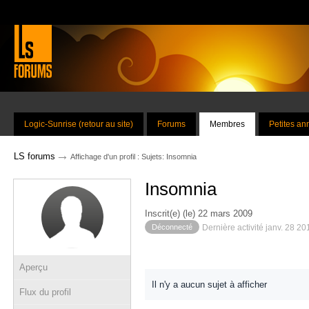
Logic-Sunrise (retour au site)
Forums
Membres
Petites a
→
LS forums
Affichage d'un profil : Sujets: Insomnia
Insomnia
Inscrit(e) (le) 22 mars 2009
Déconnecté
Dernière activité janv. 28 2
Aperçu
Il n'y a aucun sujet à afficher
Flux du profil