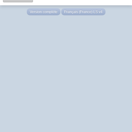
Version complète
Français (France) LS v4