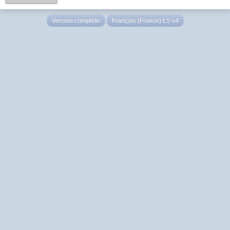
Version complète
Français (France) LS v4