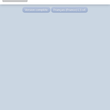
Version complète
Français (France) LS v4