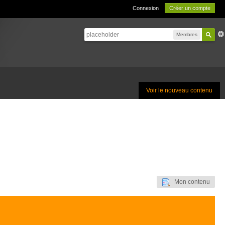
Connexion
Créer un compte
Membres
Voir le nouveau contenu
Mon contenu