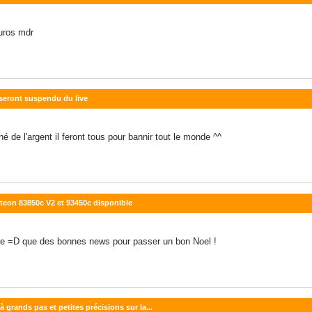
euros mdr
 seront suspendu du live
 de l'argent il feront tous pour bannir tout le monde ^^
iteon 83850c V2 et 93450c disponible
rire =D que des bonnes news pour passer un bon Noel !
à grands pas et petites précisions sur la...