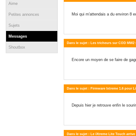
Aime
14 janvier 2010 - 21:02
Moi qui m'attendais a du environ 8 
Petites annonces
Sujets
Messages
Dans le sujet : Les tricheurs sur COD MW2
Shoutbox
03 décembre 2009 - 17:23
Encore un moyen de se faire de gagné
Dans le sujet : Firmware Ixtreme 1.6 pour L
01 décembre 2009 - 20:18
Depuis hier je retrouve enfin le sou
Dans le sujet : Le iXtreme Lite Touch arrive 