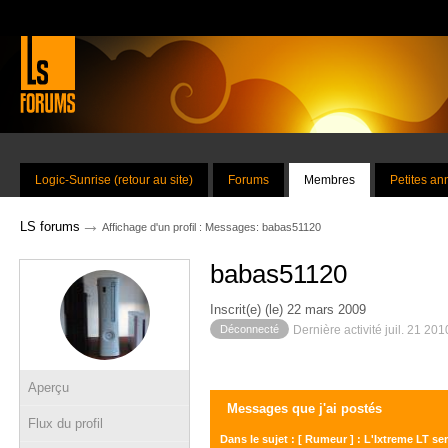
Logic-Sunrise (retour au site)
Forums
Membres
Petites a
→
LS forums
Affichage d'un profil : Messages: babas51120
babas51120
Inscrit(e) (le) 22 mars 2009
Déconnecté
Dernière activité juil. 21 20
Aperçu
Messages que j'ai postés
Flux du profil
Dans le sujet : [ Rumeur ] : L'Ixtreme LT sera