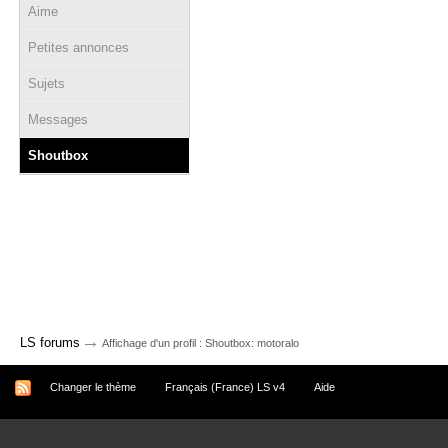
Aime
Petites annonces
Sujets
Messages
Shoutbox
→
LS forums
Affichage d'un profil : Shoutbox: motoralo
Changer le thème
Français (France) LS v4
Aide