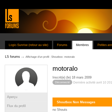
Logic-Sunrise (retour au site)
Forums
Membres
Petites a
→
LS forums
Affichage d'un profil : Shoutbox: motoralo
motoralo
Inscrit(e) (le) 18 mars 2009
Déconnecté
Dernière activité avril 10 20
Aperçu
Shoutbox Non Messages
Flux du profil
no Shouts