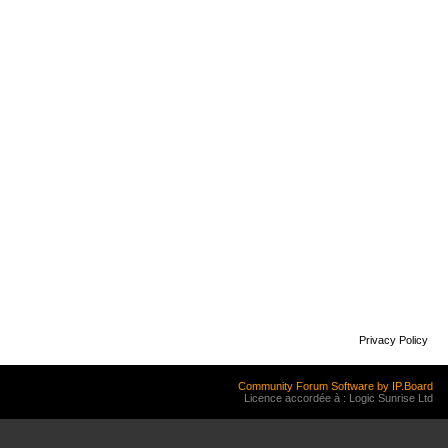
Privacy Policy
Community Forum Software by IP.Board
Licence accordée à : Logic Sunrise Ltd