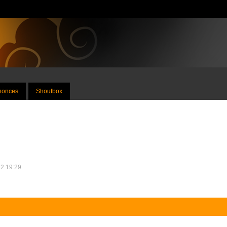
nnonces
Shoutbox
12 19:29