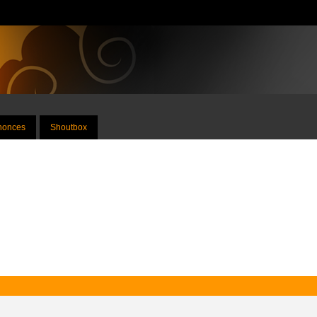
nnonces
Shoutbox