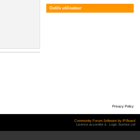
Outils utilisateur
Privacy Policy
Community Forum Software by IP.Board
Licence accordée à : Logic Sunrise Ltd