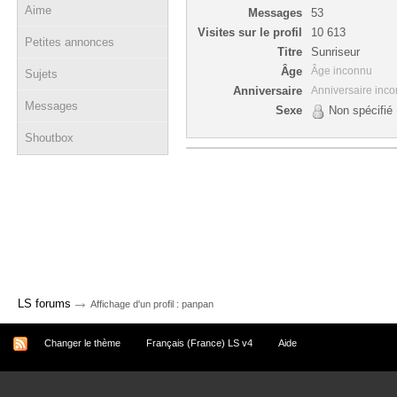
Aime
Messages
53
Visites sur le profil
10 613
Petites annonces
Titre
Sunriseur
Âge
Âge inconnu
Sujets
Anniversaire
Anniversaire inc
Messages
Sexe
Non spécifié
Shoutbox
→
LS forums
Affichage d'un profil : panpan
Changer le thème
Français (France) LS v4
Aide