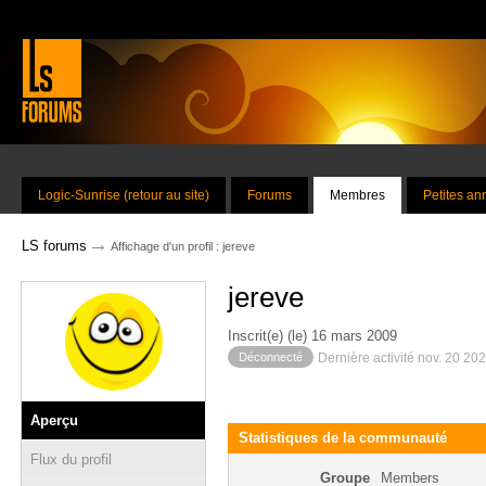
Logic-Sunrise (retour au site)
Forums
Membres
Petites a
→
LS forums
Affichage d'un profil : jereve
jereve
Inscrit(e) (le) 16 mars 2009
Déconnecté
Dernière activité nov. 20 20
Aperçu
Statistiques de la communauté
Flux du profil
Groupe
Members