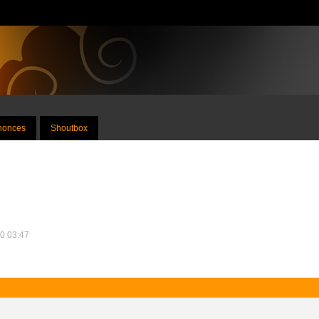
nnonces
Shoutbox
20 03:47