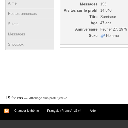
Aime
Messages
153
Visites sur le profil
14 840
Petites annonces
Titre
Sunriseur
Âge
47 ans
Sujets
Anniversaire
Février 27, 1979
Messages
Sexe
Homme
Shoutbox
→
LS forums
Affichage d'un profil : jereve
Changer le thème
Français (France) LS v4
Aide