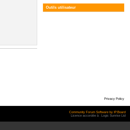
Outils utilisateur
Privacy Policy
Community Forum Software by IP.Board
Licence accordée à : Logic Sunrise Ltd