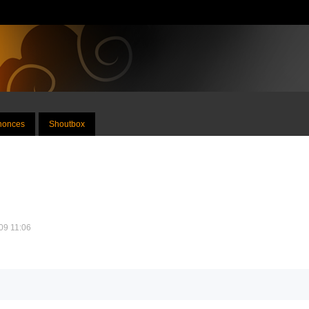
nnonces
Shoutbox
009 11:06