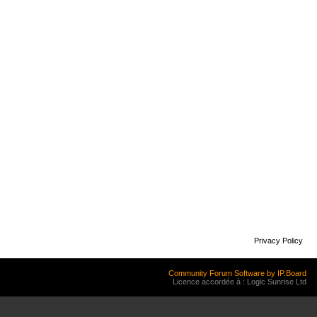
Privacy Policy
Community Forum Software by IP.Board
Licence accordée à : Logic Sunrise Ltd