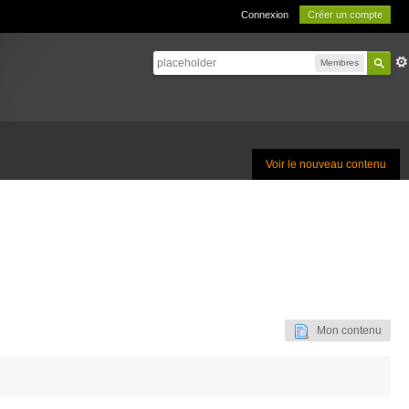
Connexion
Créer un compte
Membres
Voir le nouveau contenu
Mon contenu