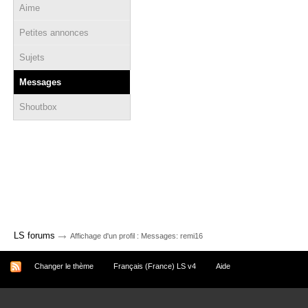
Aime
Petites annonces
Sujets
Messages
Shoutbox
→
LS forums
Affichage d'un profil : Messages: remi16
Changer le thème
Français (France) LS v4
Aide