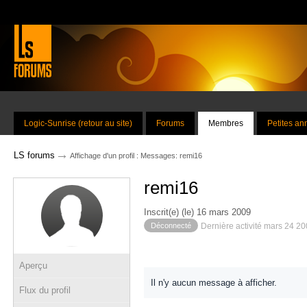
Logic-Sunrise (retour au site)
Forums
Membres
Petites a
→
LS forums
Affichage d'un profil : Messages: remi16
remi16
Inscrit(e) (le) 16 mars 2009
Déconnecté
Dernière activité mars 24 2
Aperçu
Il n'y aucun message à afficher.
Flux du profil