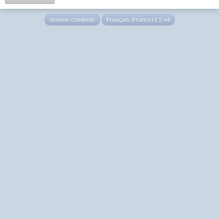
Version complète
Français (France) LS v4