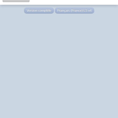
Version complète
Français (France) LS v4