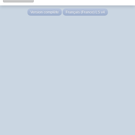
Version complète
Français (France) LS v4