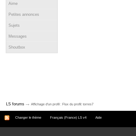
Aime
Petites annonces
Sujets
Messages
Shoutbox
→
LS forums
Affichage d'un profil : Flux du profil: torres7
Changer le thème
Français (France) LS v4
Aide