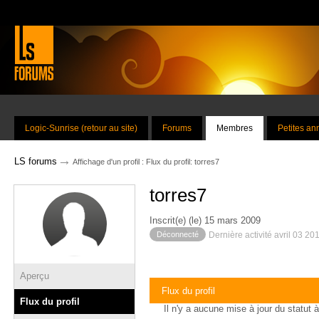
Logic-Sunrise (retour au site)
Forums
Membres
Petites a
→
LS forums
Affichage d'un profil : Flux du profil: torres7
torres7
Inscrit(e) (le) 15 mars 2009
Déconnecté
Dernière activité avril 03 20
Aperçu
Flux du profil
Flux du profil
Il n'y a aucune mise à jour du statut à