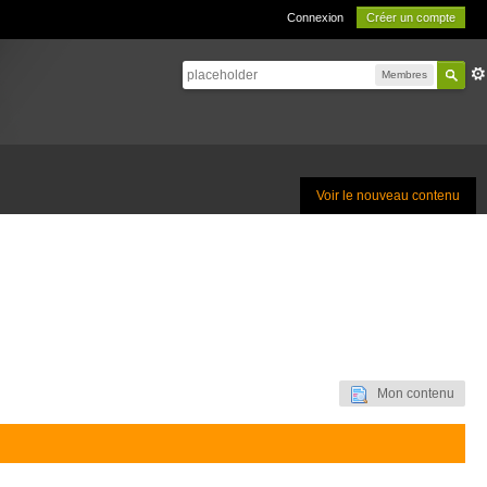
Connexion
Créer un compte
Membres
Voir le nouveau contenu
Mon contenu