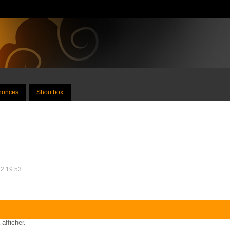
nnonces
Shoutbox
12 19:53
 afficher.