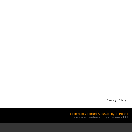
Privacy Policy
Community Forum Software by IP.Board
Licence accordée à : Logic Sunrise Ltd