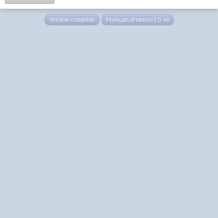
Version complète
Français (France) LS v4