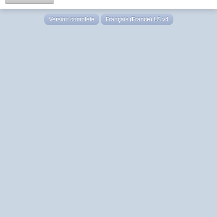
Version complète
Français (France) LS v4