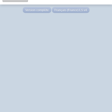
Version complète
Français (France) LS v4