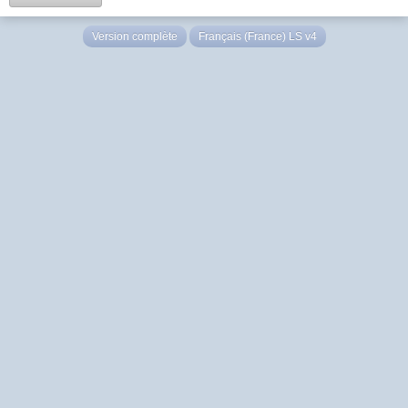
Version complète
Français (France) LS v4