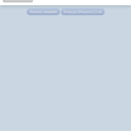
Version complète
Français (France) LS v4