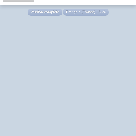
Version complète
Français (France) LS v4