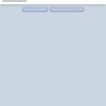
Version complète
Français (France) LS v4