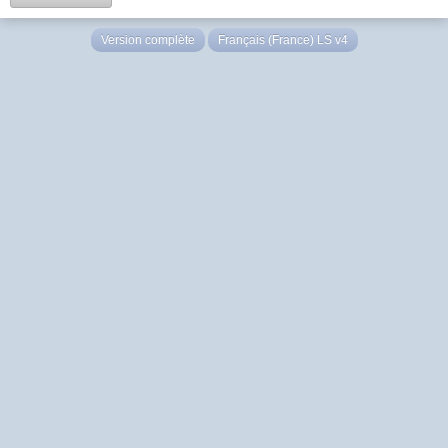
Version complète
Français (France) LS v4