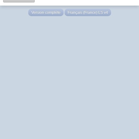
Version complète
Français (France) LS v4