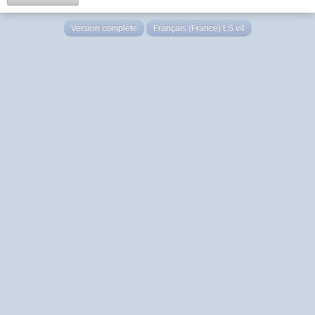
Version complète
Français (France) LS v4