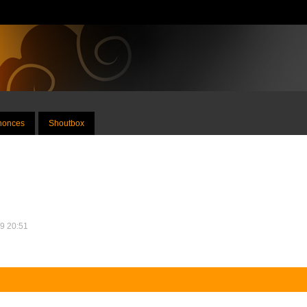
nnonces
Shoutbox
09 20:51