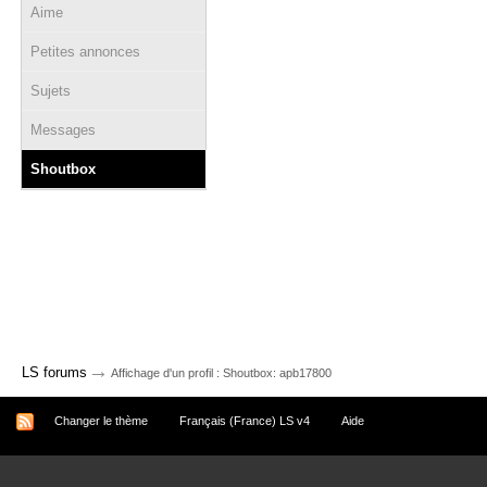
Aime
Petites annonces
Sujets
Messages
Shoutbox
→
LS forums
Affichage d'un profil : Shoutbox: apb17800
Changer le thème
Français (France) LS v4
Aide