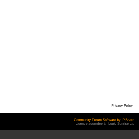
Privacy Policy
Community Forum Software by IP.Board
Licence accordée à : Logic Sunrise Ltd