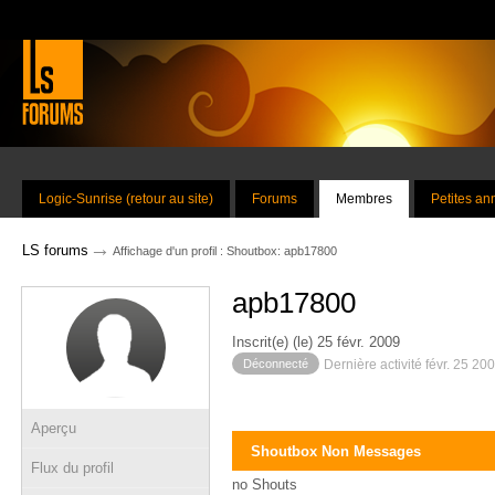
Logic-Sunrise (retour au site)
Forums
Membres
Petites a
→
LS forums
Affichage d'un profil : Shoutbox: apb17800
apb17800
Inscrit(e) (le) 25 févr. 2009
Déconnecté
Dernière activité févr. 25 20
Aperçu
Shoutbox Non Messages
Flux du profil
no Shouts