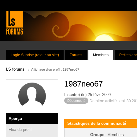
Logic-Sunrise (retour au site)
Forums
Membres
Petites a
→
LS forums
Affichage d'un profil : 1987neo67
1987neo67
Inscrit(e) (le) 25 févr. 2009
Déconnecté
Dernière activité sept. 30 2
Aperçu
Statistiques de la communauté
Flux du profil
Groupe
Members