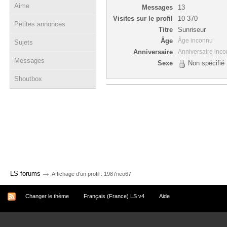
Aime
Messages
13
Visites sur le profil
10 370
Petites annonces
Titre
Sunriseur
Âge
Âge inconnu
Sujets
Anniversaire
Anniversaire inc
Messages
Sexe
Non spécifié
Shoutbox
→
LS forums
Affichage d'un profil : 1987neo67
Changer le thème
Français (France) LS v4
Aide