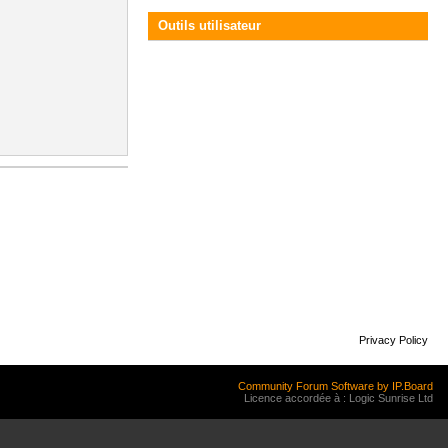
Outils utilisateur
Privacy Policy
Community Forum Software by IP.Board
Licence accordée à : Logic Sunrise Ltd