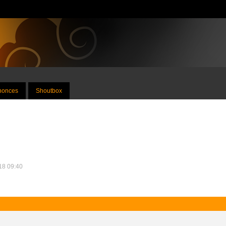
nnonces
Shoutbox
018 09:40