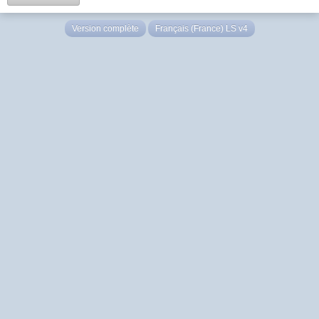
Version complète
Français (France) LS v4