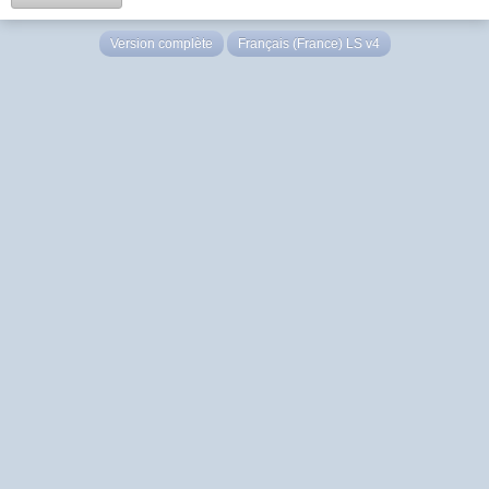
Version complète
Français (France) LS v4