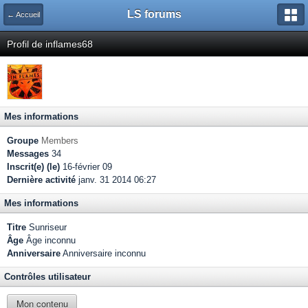
LS forums
← Accueil
Profil de inflames68
Mes informations
Groupe
Members
Messages
34
Inscrit(e) (le)
16-février 09
Dernière activité
janv. 31 2014 06:27
Mes informations
Titre
Sunriseur
Âge
Âge inconnu
Anniversaire
Anniversaire inconnu
Contrôles utilisateur
Mon contenu