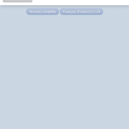
Version complète
Français (France) LS v4