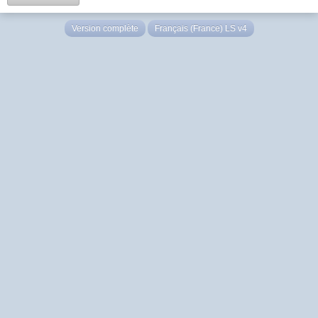
Version complète
Français (France) LS v4