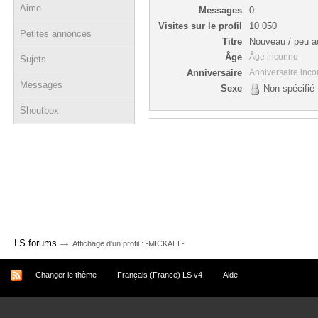
Aime
Messages
0
Visites sur le profil
10 050
Petites annonces
Titre
Nouveau / peu ac
Âge
Âge inconnu
Sujets
Anniversaire
Anniversaire inc
Messages
Sexe
Non spécifié
Shoutbox
→
LS forums
Affichage d'un profil : -MICKAEL-
Changer le thème
Français (France) LS v4
Aide