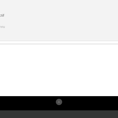
tif
onnu