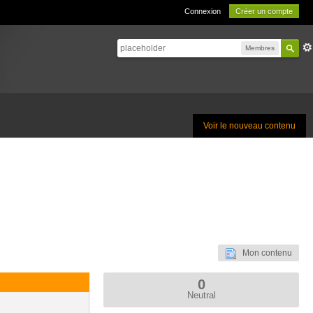
Connexion
Créer un compte
Membres
Voir le nouveau contenu
Mon contenu
0
Neutral