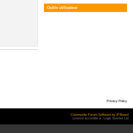
Outils utilisateur
Privacy Policy
Community Forum Software by IP.Board
Licence accordée à : Logic Sunrise Ltd