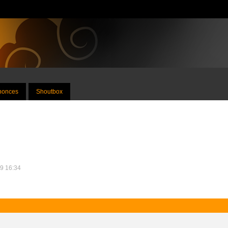
nnonces
Shoutbox
09 16:34