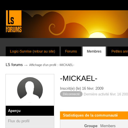
Logic-Sunrise (retour au site)
Forums
Membres
Petites a
→
LS forums
Affichage d'un profil : -MICKAEL-
-MICKAEL-
Inscrit(e) (le) 16 févr. 2009
Déconnecté
Dernière activité févr. 16 20
Aperçu
Statistiques de la communauté
Flux du profil
Groupe
Members